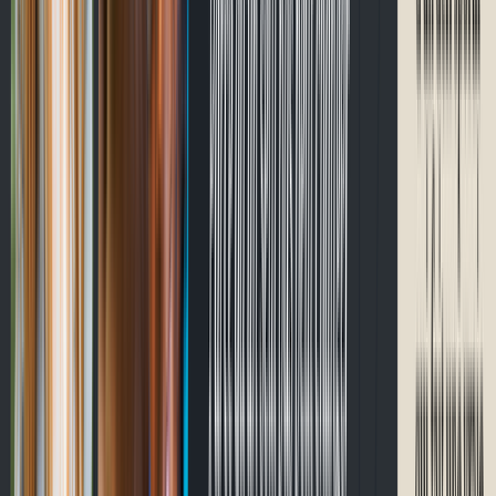
Passer à CycloQuébec