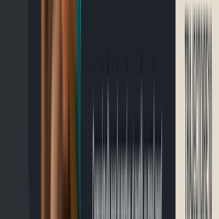
Événements
🎉
Course familiale