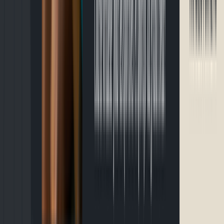
Événements
🏃
10K & plus
Course Kinétik