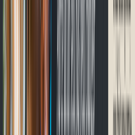
Passer à CycloQuébec