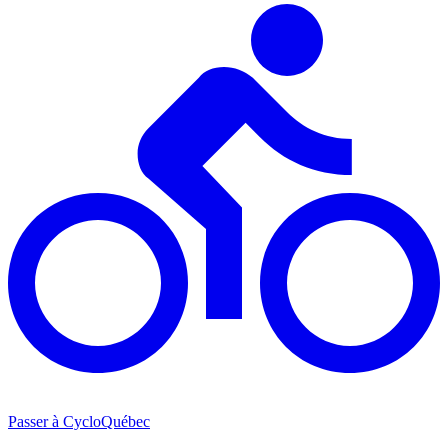
Passer à CycloQuébec