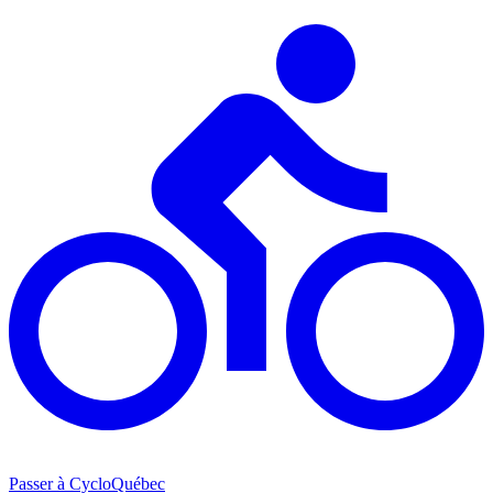
Passer à CycloQuébec