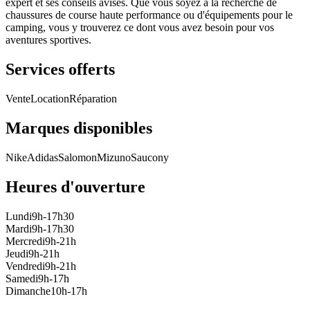
expert et ses conseils avisés. Que vous soyez à la recherche de
chaussures de course haute performance ou d'équipements pour le
camping, vous y trouverez ce dont vous avez besoin pour vos
aventures sportives.
Services offerts
Vente
Location
Réparation
Marques disponibles
Nike
Adidas
Salomon
Mizuno
Saucony
Heures d'ouverture
Lundi
9h-17h30
Mardi
9h-17h30
Mercredi
9h-21h
Jeudi
9h-21h
Vendredi
9h-21h
Samedi
9h-17h
Dimanche
10h-17h