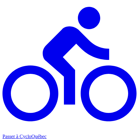
Passer à CycloQuébec