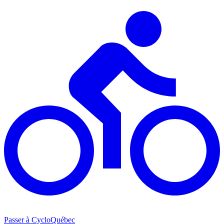
Passer à CycloQuébec