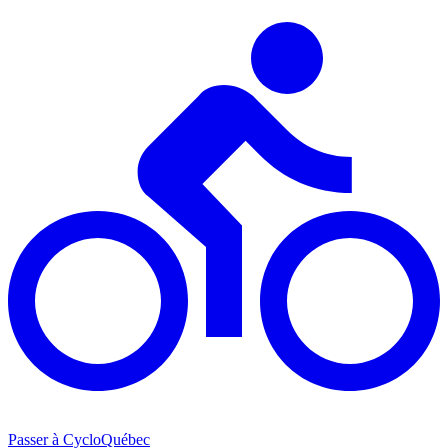
Passer à CycloQuébec