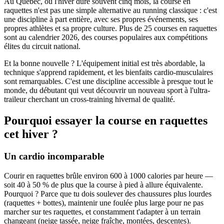
Au Québec, où l'hiver dure souvent cinq mois, la course en
raquettes n'est pas une simple alternative au running classique : c'est
une discipline à part entière, avec ses propres événements, ses
propres athlètes et sa propre culture. Plus de 25 courses en raquettes
sont au calendrier 2026, des courses populaires aux compétitions
élites du circuit national.
Et la bonne nouvelle ? L'équipement initial est très abordable, la
technique s'apprend rapidement, et les bienfaits cardio-musculaires
sont remarquables. C'est une discipline accessible à presque tout le
monde, du débutant qui veut découvrir un nouveau sport à l'ultra-
traileur cherchant un cross-training hivernal de qualité.
Pourquoi essayer la course en raquettes
cet hiver ?
Un cardio incomparable
Courir en raquettes brûle environ 600 à 1000 calories par heure —
soit 40 à 50 % de plus que la course à pied à allure équivalente.
Pourquoi ? Parce que tu dois soulever des chaussures plus lourdes
(raquettes + bottes), maintenir une foulée plus large pour ne pas
marcher sur tes raquettes, et constamment t'adapter à un terrain
changeant (neige tassée, neige fraîche, montées, descentes).