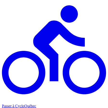
Passer à CycloQuébec