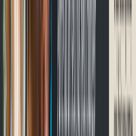
Passer à CycloQuébec