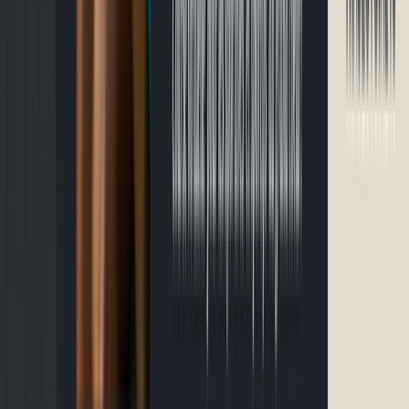
Événements
🏃
Demi-marathon
Défi 4 Vents