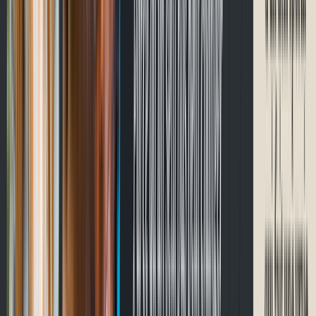
Passer à CycloQuébec