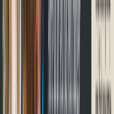
Passer à CycloQuébec