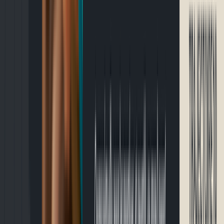
Événements
🏃
10K & plus