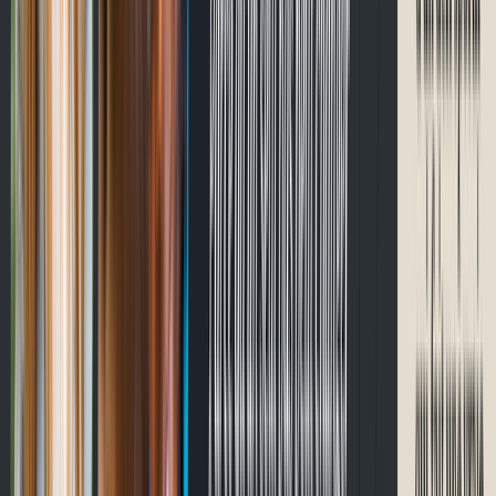
Passer à CycloQuébec